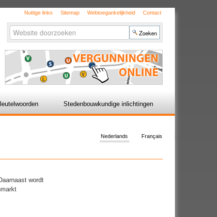
Nuttige links
Sitemap
Webtoegankelijkheid
Contact
Zoek
Geavanceerd
zoeken...
leutelwoorden
Stedenbouwkundige inlichtingen
Nederlands
Français
 Daarnaast wordt
nmarkt