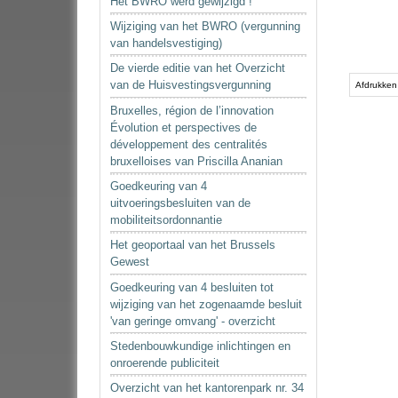
Het BWRO werd gewijzigd !
Wijziging van het BWRO (vergunning
van handelsvestiging)
De vierde editie van het Overzicht
Document
van de Huisvestingsvergunning
acties
Afdrukken
Bruxelles, région de l’innovation
Évolution et perspectives de
développement des centralités
bruxelloises van Priscilla Ananian
Goedkeuring van 4
uitvoeringsbesluiten van de
mobiliteitsordonnantie
Het geoportaal van het Brussels
Gewest
Goedkeuring van 4 besluiten tot
wijziging van het zogenaamde besluit
'van geringe omvang' - overzicht
Stedenbouwkundige inlichtingen en
onroerende publiciteit
Overzicht van het kantorenpark nr. 34