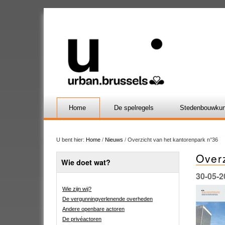
Home
De spelregels
Stedenbouwkun
U bent hier:
Home
/
Nieuws
/
Overzicht van het kantorenpark n°36
Over
Wie doet wat?
30-05-2
Wie zijn wij?
De vergunningverlenende overheden
Andere openbare actoren
De privéactoren