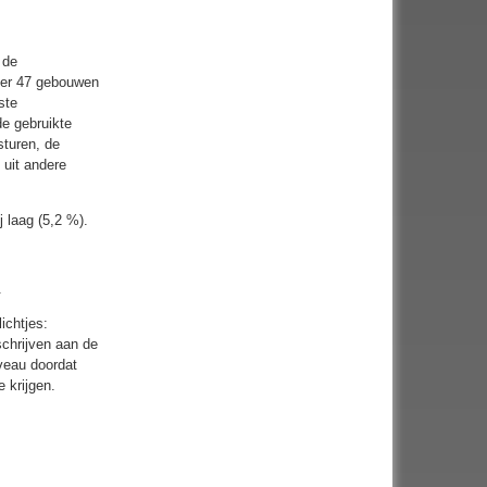
 de
per 47 gebouwen
ste
de gebruikte
sturen, de
 uit andere
 laag (5,2 %).
.
ichtjes:
 schrijven aan de
iveau doordat
 krijgen.