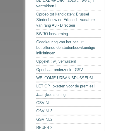
BE.EXEMPLARY 2018 … we zijn
vertrokken !
Oproep tot kandidaten: Brussel
Stedenbouw en Erfgoed - vacature
van rang A3 - Directeur
BWRO-hervorming
Goedkeuring van het besluit
betreffende de stedenbouwkundige
inlichtingen
Opgelet : wij verhuizen!
Openbaar onderzoek - GSV
WELCOME URBAN.BRUSSELS!
LET OP, loketten voor de premies!
Jaarlijkse sluiting
GSV NL
GSV NL3
GSV NL2
RRUFR 2