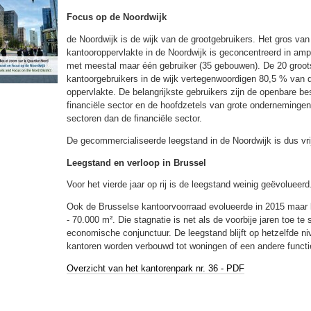
Focus op de Noordwijk
de Noordwijk is de wijk van de grootgebruikers. Het gros van
kantooroppervlakte in de Noordwijk is geconcentreerd in am
met meestal maar één gebruiker (35 gebouwen). De 20 groot
kantoorgebruikers in de wijk vertegenwoordigen 80,5 % van 
oppervlakte. De belangrijkste gebruikers zijn de openbare be
financiële sector en de hoofdzetels van grote ondernemingen
sectoren dan de financiële sector.
De gecommercialiseerde leegstand in de Noordwijk is dus vrij
Leegstand en verloop in Brussel
Voor het vierde jaar op rij is de leegstand weinig geëvolueerd
Ook de Brusselse kantoorvoorraad evolueerde in 2015 maar l
- 70.000 m². Die stagnatie is net als de voorbije jaren toe te
economische conjunctuur. De leegstand blijft op hetzelfde n
kantoren worden verbouwd tot woningen of een andere functie
Overzicht van het kantorenpark nr. 36 - PDF