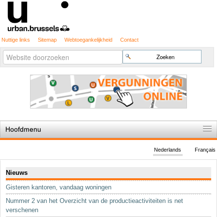
Nuttige links
Sitemap
Webtoegankelijkheid
Contact
Geavanceerd
Zoek
zoeken...
Hoofdmenu
Home
Nederlands
Français
De spelregels
Navigatie
Nieuws
Stedenbouwkundige vergunning
Gisteren kantoren, vandaag woningen
Cartografie
Nummer 2 van het Overzicht van de productieactiviteiten is net
Studies en publicaties
verschenen