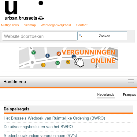
Nuttige links
Sitemap
Webtoegankelijkheid
Contact
Geavanceerd
Zoek
zoeken...
Hoofdmenu
Home
Nederlands
Français
De spelregels
Navigatie
De spelregels
Stedenbouwkundige vergunning
Het Brussels Wetboek van Ruimtelijke Ordening (BWRO)
Cartografie
De uitvoeringsbesluiten van het BWRO
Studies en publicaties
Stedenbouwkundige verordeningen (SV's)