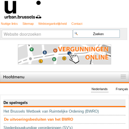
Nuttige links
Sitemap
Webtoegankelijkheid
Contact
Geavanceerd
Zoek
zoeken...
Hoofdmenu
Home
Nederlands
Français
De spelregels
Navigatie
De spelregels
Stedenbouwkundige vergunning
Het Brussels Wetboek van Ruimtelijke Ordening (BWRO)
Cartografie
De uitvoeringsbesluiten van het BWRO
Studies en publicaties
Stedenbouwkundige verordeningen (SV's)