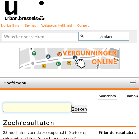
Nuttige links
Sitemap
Webtoegankelijkheid
Contact
Geavanceerd
Zoek
zoeken...
Hoofdmenu
Home
Nederlands
Français
De spelregels
Stedenbouwkundige vergunning
Zoekresultaten
Cartografie
Studies en publicaties
22
resultaten voor de zoekopdracht.
Sorteer op
Filter de resultaten.
relevantie
·
datum (meest recente eerst)
·