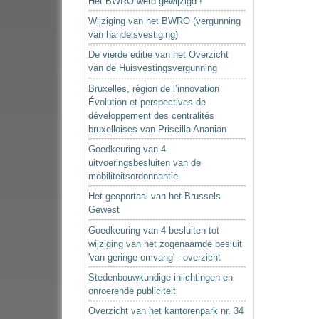
Het BWRO werd gewijzigd !
Wijziging van het BWRO (vergunning
van handelsvestiging)
De vierde editie van het Overzicht
van de Huisvestingsvergunning
Bruxelles, région de l’innovation
Évolution et perspectives de
développement des centralités
bruxelloises van Priscilla Ananian
Goedkeuring van 4
uitvoeringsbesluiten van de
mobiliteitsordonnantie
Het geoportaal van het Brussels
Gewest
Goedkeuring van 4 besluiten tot
wijziging van het zogenaamde besluit
'van geringe omvang' - overzicht
Stedenbouwkundige inlichtingen en
onroerende publiciteit
Overzicht van het kantorenpark nr. 34