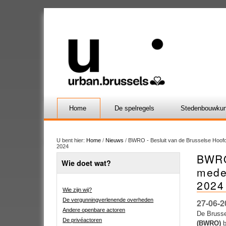
Home
De spelregels
Stedenbouwkun
U bent hier:
Home
/
Nieuws
/
BWRO - Besluit van de Brusselse Hoofd
2024
BWRO
Wie doet wat?
mede
2024
Wie zijn wij?
De vergunningverlenende overheden
27-06-2
Andere openbare actoren
De Brusse
De privéactoren
(BWRO)
b