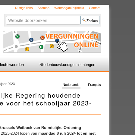
Nuttige links
Sitemap
Webtoegankelijkheid
Contact
Zoek
Geavanceerd
zoeken...
leutelwoorden
Stedenbouwkundige inlichtingen
ljaar 2023-
Nederlands
Français
lljke Regering houdende
 voor het schooljaar 2023-
t Brussels Wetboek van Ruimtelijke Ordening
r 2023-2024 lopen van
maandag 8 juli 2024 tot en met