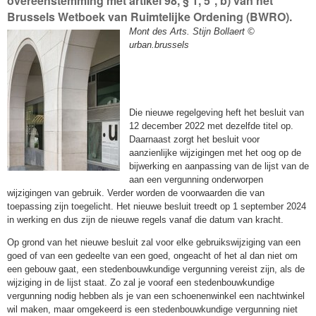
overeenstemming met artikel 98, § 1, 5°, b) van het
Brussels Wetboek van Ruimtelijke Ordening (BWRO).
Mont des Arts. Stijn Bollaert ©
urban.brussels
Die nieuwe regelgeving heft het besluit van
12 december 2022 met dezelfde titel op.
Daarnaast zorgt het besluit voor
aanzienlijke wijzigingen met het oog op de
bijwerking en aanpassing van de lijst van de
aan een vergunning onderworpen
wijzigingen van gebruik. Verder worden de voorwaarden die van
toepassing zijn toegelicht. Het nieuwe besluit treedt op 1 september 2024
in werking en dus zijn de nieuwe regels vanaf die datum van kracht.
Op grond van het nieuwe besluit zal voor elke gebruikswijziging van een
goed of van een gedeelte van een goed, ongeacht of het al dan niet om
een gebouw gaat, een stedenbouwkundige vergunning vereist zijn, als de
wijziging in de lijst staat. Zo zal je vooraf een stedenbouwkundige
vergunning nodig hebben als je van een schoenenwinkel een nachtwinkel
wil maken, maar omgekeerd is een stedenbouwkundige vergunning niet