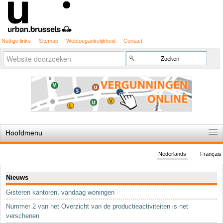
Nuttige links
Sitemap
Webtoegankelijkheid
Contact
Geavanceerd
Zoek
zoeken...
Hoofdmenu
Home
Nederlands
Français
De spelregels
Navigatie
Nieuws
Stedenbouwkundige vergunning
Gisteren kantoren, vandaag woningen
Cartografie
Nummer 2 van het Overzicht van de productieactiviteiten is net
Studies en publicaties
verschenen