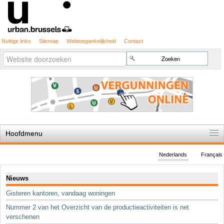
Nuttige links
Sitemap
Webtoegankelijkheid
Contact
Geavanceerd
Zoek
zoeken...
Hoofdmenu
Home
Nederlands
Français
De spelregels
Navigatie
Nieuws
Stedenbouwkundige vergunning
Gisteren kantoren, vandaag woningen
Cartografie
Nummer 2 van het Overzicht van de productieactiviteiten is net
Studies en publicaties
verschenen