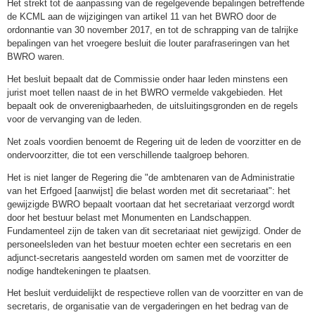
Het strekt tot de aanpassing van de regelgevende bepalingen betreffende
de KCML aan de wijzigingen van artikel 11 van het BWRO door de
ordonnantie van 30 november 2017, en tot de schrapping van de talrijke
bepalingen van het vroegere besluit die louter parafraseringen van het
BWRO waren.
Het besluit bepaalt dat de Commissie onder haar leden minstens een
jurist moet tellen naast de in het BWRO vermelde vakgebieden. Het
bepaalt ook de onverenigbaarheden, de uitsluitingsgronden en de regels
voor de vervanging van de leden.
Net zoals voordien benoemt de Regering uit de leden de voorzitter en de
ondervoorzitter, die tot een verschillende taalgroep behoren.
Het is niet langer de Regering die "de ambtenaren van de Administratie
van het Erfgoed [aanwijst] die belast worden met dit secretariaat": het
gewijzigde BWRO bepaalt voortaan dat het secretariaat verzorgd wordt
door het bestuur belast met Monumenten en Landschappen.
Fundamenteel zijn de taken van dit secretariaat niet gewijzigd. Onder de
personeelsleden van het bestuur moeten echter een secretaris en een
adjunct-secretaris aangesteld worden om samen met de voorzitter de
nodige handtekeningen te plaatsen.
Het besluit verduidelijkt de respectieve rollen van de voorzitter en van de
secretaris, de organisatie van de vergaderingen en het bedrag van de