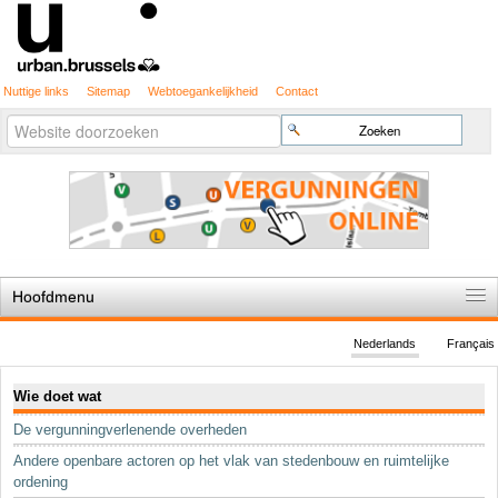
Nuttige links
Sitemap
Webtoegankelijkheid
Contact
Geavanceerd
Zoek
zoeken...
Hoofdmenu
Home
Nederlands
Français
De spelregels
Navigatie
Wie doet wat
Stedenbouwkundige vergunning
De vergunningverlenende overheden
Cartografie
Andere openbare actoren op het vlak van stedenbouw en ruimtelijke
Studies en publicaties
ordening