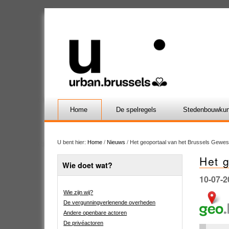
Home
De spelregels
Stedenbouwkun
U bent hier:
Home
/
Nieuws
/
Het geoportaal van het Brussels Gewes
Het 
Wie doet wat?
10-07-2
Wie zijn wij?
De vergunningverlenende overheden
Andere openbare actoren
De privéactoren