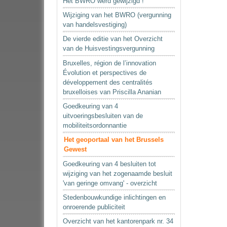
Het BWRO werd gewijzigd !
Wijziging van het BWRO (vergunning
van handelsvestiging)
De vierde editie van het Overzicht
van de Huisvestingsvergunning
Bruxelles, région de l’innovation
Évolution et perspectives de
développement des centralités
bruxelloises van Priscilla Ananian
Goedkeuring van 4
uitvoeringsbesluiten van de
mobiliteitsordonnantie
Het geoportaal van het Brussels
Gewest
Goedkeuring van 4 besluiten tot
wijziging van het zogenaamde besluit
'van geringe omvang' - overzicht
Stedenbouwkundige inlichtingen en
onroerende publiciteit
Overzicht van het kantorenpark nr. 34