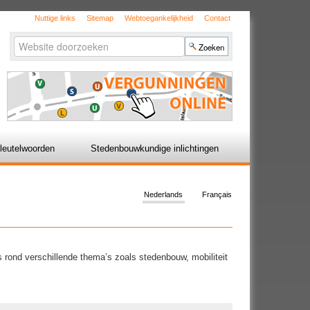
Nuttige links
Sitemap
Webtoegankelijkheid
Contact
Zoek
Geavanceerd
zoeken...
leutelwoorden
Stedenbouwkundige inlichtingen
Nederlands
Français
ns rond verschillende thema’s zoals stedenbouw, mobiliteit