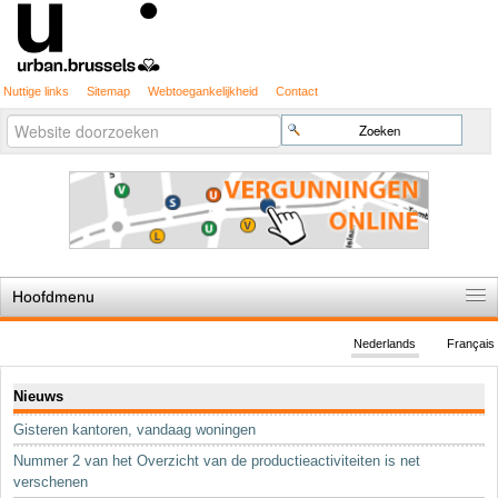
Nuttige links
Sitemap
Webtoegankelijkheid
Contact
Geavanceerd
Zoek
zoeken...
Hoofdmenu
Home
Nederlands
Français
De spelregels
Navigatie
Nieuws
Stedenbouwkundige vergunning
Gisteren kantoren, vandaag woningen
Cartografie
Nummer 2 van het Overzicht van de productieactiviteiten is net
Studies en publicaties
verschenen