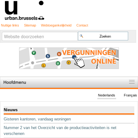
Nuttige links
Sitemap
Webtoegankelijkheid
Contact
Geavanceerd
Zoek
zoeken...
Hoofdmenu
Home
Nederlands
Français
De spelregels
Navigatie
Nieuws
Stedenbouwkundige vergunning
Gisteren kantoren, vandaag woningen
Cartografie
Nummer 2 van het Overzicht van de productieactiviteiten is net
Studies en publicaties
verschenen