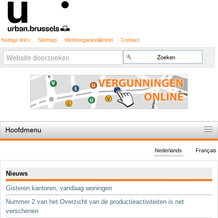
Nuttige links
Sitemap
Webtoegankelijkheid
Contact
Geavanceerd
Zoek
zoeken...
Hoofdmenu
Home
Nederlands
Français
De spelregels
Navigatie
Nieuws
Stedenbouwkundige vergunning
Gisteren kantoren, vandaag woningen
Cartografie
Nummer 2 van het Overzicht van de productieactiviteiten is net
Studies en publicaties
verschenen