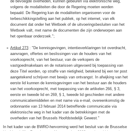
de bevoegde overheden, kunnen gebeuren via elektronische weg,
volgens de modaliteiten die door de Regering moeten worden
bepaald. De Regering kan de modaliteiten organiseren voor de
terbeschikkingstelling aan het publiek, op het internet, van elk
document dat onder het Wetboek of de uitvoeringsbesluiten van het
Wetboek valt, met name de documenten die zijn onderworpen aan
het openbaar onderzoek.";
Artikel 273
: "De kennisgevingen, intentieverklaringen tot overdracht,
aanvragen, offertes en beslissingen van de houders van het
voorkooprecht, van het bestuur, van de verkopers de
vastgoedmakelaars en de notarissen uitgevoerd bij toepassing van
deze Titel worden, op straffe van nietigheid, betekend bij een ter post
aangetekend schrijven met bewijs van ontvangst. In afwijking van het
eerste lid kunnen de kennisgevingen van het bestuur aan de houders
van het voorkooprecht, met toepassing van de artikelen 266, § 3,
eerste en tweede lid en 269, § 1, tweede lid geschieden met andere
communicatiemiddelen en met name via e-mail, overeenkomstig de
ordonnantie van 13 februari 2014 betreffende communicatie via
elektronische weg in het kader van de betrekkingen met de
overheden van het Brussels Hoofdstedelijk Gewest
.
"
In het kader van de BWRO-hervorming werd het besluit van de Brusselse