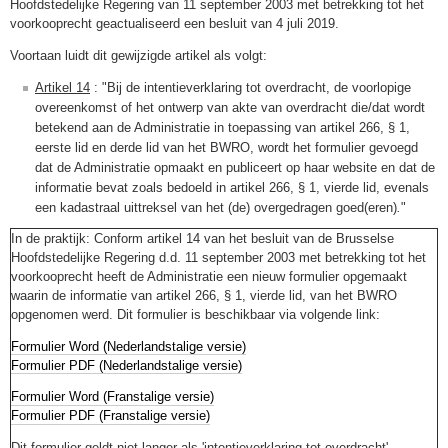
Hoofdstedelijke Regering van 11 september 2003 met betrekking tot het
voorkooprecht geactualiseerd een besluit van 4 juli 2019.
Voortaan luidt dit gewijzigde artikel als volgt:
Artikel 14
: "Bij de intentieverklaring tot overdracht, de voorlopige
overeenkomst of het ontwerp van akte van overdracht die/dat wordt
betekend aan de Administratie in toepassing van artikel 266, § 1,
eerste lid en derde lid van het BWRO, wordt het formulier gevoegd
dat de Administratie opmaakt en publiceert op haar website en dat de
informatie bevat zoals bedoeld in artikel 266, § 1, vierde lid, evenals
een kadastraal uittreksel van het (de) overgedragen goed(eren)
.
"
In de praktijk: Conform artikel 14 van het besluit van de Brusselse
Hoofdstedelijke Regering d.d. 11 september 2003 met betrekking tot het
voorkooprecht heeft de Administratie een nieuw formulier opgemaakt
waarin de informatie van artikel 266, § 1, vierde lid, van het BWRO
opgenomen werd. Dit formulier is beschikbaar via volgende link:
Formulier Word (Nederlandstalige versie)
Formulier PDF (Nederlandstalige versie)
Formulier Word (Franstalige versie)
Formulier PDF (Franstalige versie)
Dit formulier geldt niet langer als 'intentieverklaring tot overdracht',