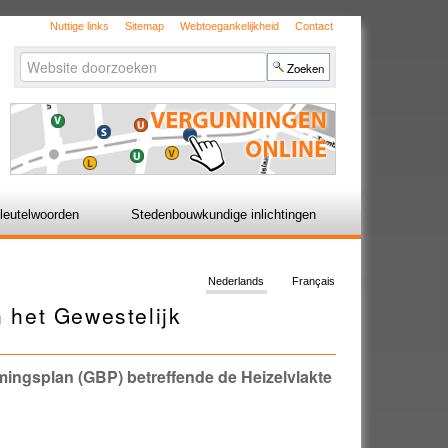
Nuttige links
Sitemap
Webtoegankelijkheid
Contact
Zoek
Geavanceerd
zoeken...
leutelwoorden
Stedenbouwkundige inlichtingen
Nederlands
Français
n het Gewestelijk
mmingsplan (GBP) betreffende de Heizelvlakte