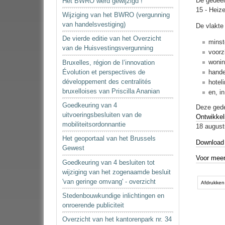
De gedeel
Het BWRO werd gewijzigd !
15 - Heize
Wijziging van het BWRO (vergunning
van handelsvestiging)
De vlakte
De vierde editie van het Overzicht
minst
van de Huisvestingsvergunning
voorz
wonin
Bruxelles, région de l’innovation
Évolution et perspectives de
hande
développement des centralités
hoteli
bruxelloises van Priscilla Ananian
en, i
Goedkeuring van 4
Deze gede
uitvoeringsbesluiten van de
Ontwikke
mobiliteitsordonnantie
18 august
Het geoportaal van het Brussels
Download 
Gewest
Voor meer
Goedkeuring van 4 besluiten tot
wijziging van het zogenaamde besluit
Document
'van geringe omvang' - overzicht
acties
Afdrukken
Stedenbouwkundige inlichtingen en
onroerende publiciteit
Overzicht van het kantorenpark nr. 34