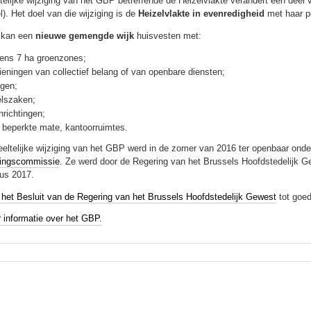
telijke wijziging van het GBP betreffende de Heizelvlakte verandert een deel
l). Het doel van die wijziging is de
Heizelvlakte in evenredigheid
met haar p
 kan een
nieuwe gemengde wijk
huisvesten met:
ens 7 ha groenzones;
ieningen van collectief belang of van openbare diensten;
gen;
lszaken;
nrichtingen;
n beperkte mate, kantoorruimtes.
eltelijke wijziging van het GBP werd in de zomer van 2016 ter openbaar ond
lingscommissie
. Ze werd door de Regering van het Brussels Hoofdstedelijk Ge
us 2017.
het Besluit van de Regering van het Brussels Hoofdstedelijk Gewest
tot goed
 informatie over het GBP.