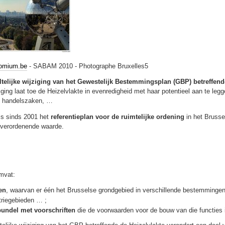
omium.be
- SABAM 2010 - Photographe Bruxelles5
ltelijke wijziging van het Gewestelijk Bestemmingsplan (GBP) betreffend
iging laat toe de Heizelvlakte in evenredigheid met haar potentieel aan te le
, handelszaken, …
is sinds 2001 het
referentieplan voor de ruimtelijke ordening
in het Brusse
 verordenende waarde.
omvat:
en
, waarvan er één het Brusselse grondgebied in verschillende bestemmingen
triegebieden … ;
bundel met voorschriften
die de voorwaarden voor de bouw van die functies 