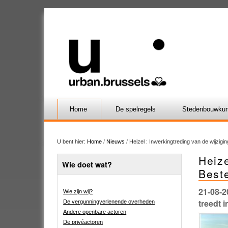
Home
De spelregels
Stedenbouwkun
U bent hier:
Home
/
Nieuws
/
Heizel : Inwerkingtreding van de wijzig
Heize
Wie doet wat?
Best
21-08-2
Wie zijn wij?
treedt 
De vergunningverlenende overheden
Andere openbare actoren
De privéactoren