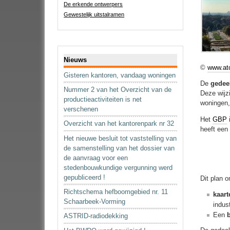
De erkende ontwerpers
Gewestelijk uitstalramen
Navigatie
Nieuws
©
www.at
Gisteren kantoren, vandaag woningen
De
gedee
Nummer 2 van het Overzicht van de
Deze wijz
productieactiviteiten is net
woningen
verschenen
Het
GBP
Overzicht van het kantorenpark nr 32
heeft een
Het nieuwe besluit tot vaststelling van
de samenstelling van het dossier van
de aanvraag voor een
stedenbouwkundige vergunning werd
gepubliceerd !
Dit plan 
Richtschema hefboomgebied nr. 11
kaart
Schaarbeek-Vorming
indus
Een
ASTRID-radiodekking