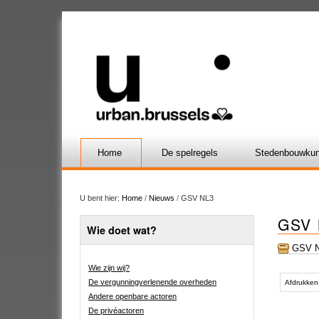
Home
De spelregels
Stedenbouwkun
U bent hier:
Home
/
Nieuws
/
GSV NL3
GSV 
Wie doet wat?
GSV N
Wie zijn wij?
Document
De vergunningverlenende overheden
acties
Afdrukken
Andere openbare actoren
De privéactoren