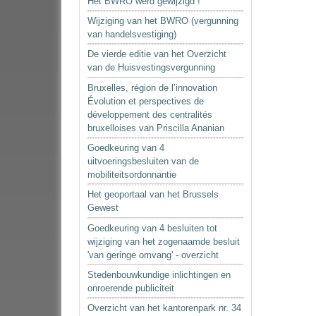
Het BWRO werd gewijzigd !
Wijziging van het BWRO (vergunning
van handelsvestiging)
De vierde editie van het Overzicht
van de Huisvestingsvergunning
Bruxelles, région de l’innovation
Évolution et perspectives de
développement des centralités
bruxelloises van Priscilla Ananian
Goedkeuring van 4
uitvoeringsbesluiten van de
mobiliteitsordonnantie
Het geoportaal van het Brussels
Gewest
Goedkeuring van 4 besluiten tot
wijziging van het zogenaamde besluit
'van geringe omvang' - overzicht
Stedenbouwkundige inlichtingen en
onroerende publiciteit
Overzicht van het kantorenpark nr. 34