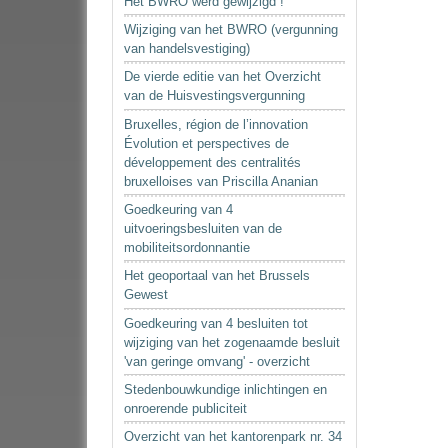
Het BWRO werd gewijzigd !
Wijziging van het BWRO (vergunning
van handelsvestiging)
De vierde editie van het Overzicht
van de Huisvestingsvergunning
Bruxelles, région de l’innovation
Évolution et perspectives de
développement des centralités
bruxelloises van Priscilla Ananian
Goedkeuring van 4
uitvoeringsbesluiten van de
mobiliteitsordonnantie
Het geoportaal van het Brussels
Gewest
Goedkeuring van 4 besluiten tot
wijziging van het zogenaamde besluit
'van geringe omvang' - overzicht
Stedenbouwkundige inlichtingen en
onroerende publiciteit
Overzicht van het kantorenpark nr. 34