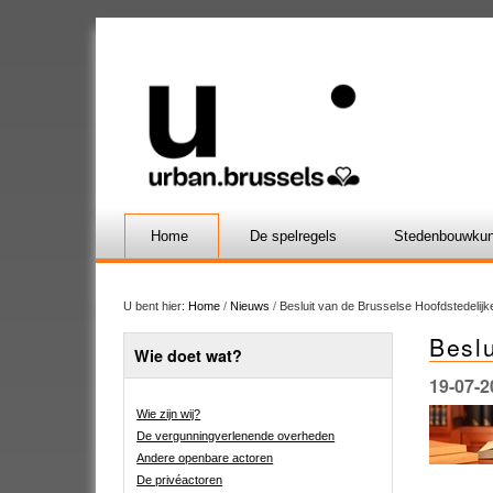
Home
De spelregels
Stedenbouwkun
U bent hier:
Home
/
Nieuws
/
Besluit van de Brusselse Hoofdstedelij
Beslu
Wie doet wat?
19-07-2
Wie zijn wij?
De vergunningverlenende overheden
Andere openbare actoren
De privéactoren