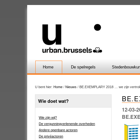
Home
De spelregels
Stedenbouwkun
U bent hier:
Home
/
Nieuws
/
BE.EXEMPLARY 2018 … we zijn vertrok
BE.E
Wie doet wat?
12-03-2
BE.EXE
Wie zijn wij?
De vergunningverlenende overheden
Andere openbare actoren
De privéactoren