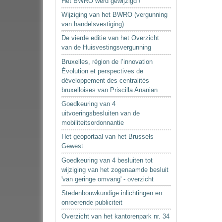
Het BWRO werd gewijzigd !
Wijziging van het BWRO (vergunning
van handelsvestiging)
De vierde editie van het Overzicht
van de Huisvestingsvergunning
Bruxelles, région de l’innovation
Évolution et perspectives de
développement des centralités
bruxelloises van Priscilla Ananian
Goedkeuring van 4
uitvoeringsbesluiten van de
mobiliteitsordonnantie
Het geoportaal van het Brussels
Gewest
Goedkeuring van 4 besluiten tot
wijziging van het zogenaamde besluit
'van geringe omvang' - overzicht
Stedenbouwkundige inlichtingen en
onroerende publiciteit
Overzicht van het kantorenpark nr. 34