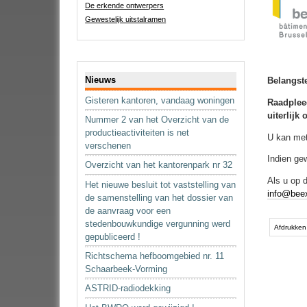
De erkende ontwerpers
Gewestelijk uitstalramen
Navigatie
Nieuws
Belangst
Gisteren kantoren, vandaag woningen
Raadpleeg
uiterlijk
Nummer 2 van het Overzicht van de
productieactiviteiten is net
U kan met
verschenen
Indien ge
Overzicht van het kantorenpark nr 32
Als u op 
Het nieuwe besluit tot vaststelling van
info@beex
de samenstelling van het dossier van
de aanvraag voor een
Document
stedenbouwkundige vergunning werd
acties
Afdrukken
gepubliceerd !
Richtschema hefboomgebied nr. 11
Schaarbeek-Vorming
ASTRID-radiodekking