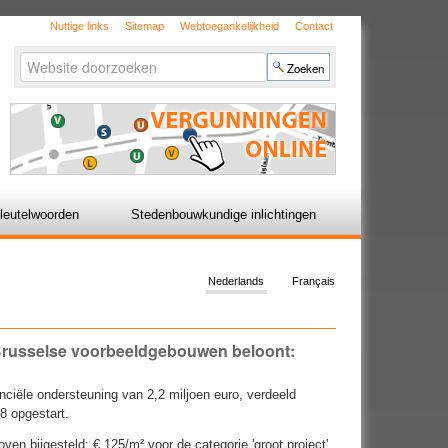
Nuttige links
Sitemap
Webtoegankelijkheid
Contact
Zoek
Geavanceerd
zoeken...
leutelwoorden
Stedenbouwkundige inlichtingen
Nederlands
Français
 Brusselse voorbeeldgebouwen beloont:
nciële ondersteuning van 2,2 miljoen euro, verdeeld
18 opgestart.
en bijgesteld: € 125/m² voor de categorie 'groot project',