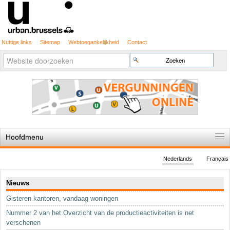
Nuttige links
Sitemap
Webtoegankelijkheid
Contact
Geavanceerd
Zoek
zoeken...
Hoofdmenu
Home
Nederlands
Français
De spelregels
Navigatie
Nieuws
Stedenbouwkundige vergunning
Gisteren kantoren, vandaag woningen
Cartografie
Nummer 2 van het Overzicht van de productieactiviteiten is net
Studies en publicaties
verschenen