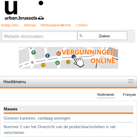
Nuttige links
Sitemap
Webtoegankelijkheid
Contact
Geavanceerd
Zoek
zoeken...
Hoofdmenu
Home
Nederlands
Français
De spelregels
Navigatie
Nieuws
Stedenbouwkundige vergunning
Gisteren kantoren, vandaag woningen
Cartografie
Nummer 2 van het Overzicht van de productieactiviteiten is net
Studies en publicaties
verschenen