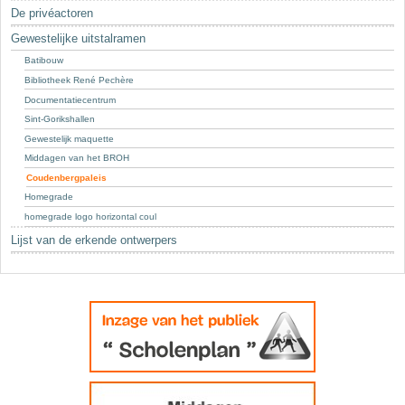
Sleutelwoorden
De privéactoren
Stedenbouwkundige inlichtingen
Gewestelijke uitstalramen
Batibouw
Bibliotheek René Pechère
Documentatiecentrum
Sint-Gorikshallen
Gewestelijk maquette
Middagen van het BROH
Coudenbergpaleis
Homegrade
homegrade logo horizontal coul
Lijst van de erkende ontwerpers