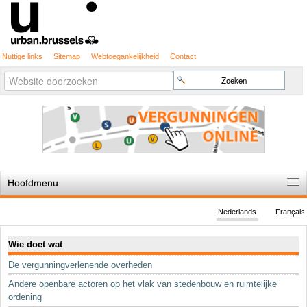
Nuttige links
Sitemap
Webtoegankelijkheid
Contact
Geavanceerd
Zoek
zoeken...
Hoofdmenu
Home
Nederlands
Français
De spelregels
Navigatie
Wie doet wat
Stedenbouwkundige vergunning
De vergunningverlenende overheden
Cartografie
Andere openbare actoren op het vlak van stedenbouw en ruimtelijke
Studies en publicaties
ordening