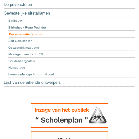
Sleutelwoorden
De privéactoren
Stedenbouwkundige inlichtingen
Gewestelijke uitstalramen
Batibouw
Bibliotheek René Pechère
Documentatiecentrum
Sint-Gorikshallen
Gewestelijk maquette
Middagen van het BROH
Coudenbergpaleis
Homegrade
homegrade logo horizontal coul
Lijst van de erkende ontwerpers