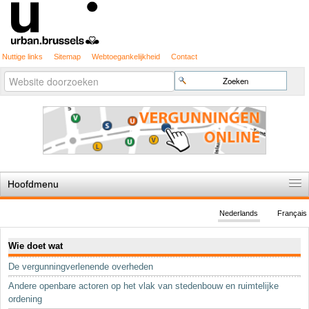
Nuttige links
Sitemap
Webtoegankelijkheid
Contact
Geavanceerd
Zoek
zoeken...
Hoofdmenu
Home
Nederlands
Français
De spelregels
Navigatie
Wie doet wat
Stedenbouwkundige vergunning
De vergunningverlenende overheden
Cartografie
Andere openbare actoren op het vlak van stedenbouw en ruimtelijke
Studies en publicaties
ordening