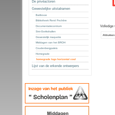
De privéactoren
Gewestelijke uitstalramen
Batibouw
Bibliotheek René Pechère
Volledige
Documentatiecentrum
Document
Sint-Gorikshallen
acties
Afdrukken
Gewestelijk maquette
Middagen van het BROH
Coudenbergpaleis
Homegrade
homegrade logo horizontal coul
Lijst van de erkende ontwerpers