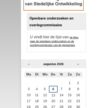
Openbare onderzoeken en
overlegcommissies
U vindt hier de lijst van
de links
naar de openbare onderzoeken en de
overlegcommissies van de gemeenten
augustus 2026
«
»
Ma
Di
Wo
Do
Vr
Za
Zo
augustus
1
2
3
4
5
6
7
8
9
10
11
12
14
15
16
13
17
18
19
20
21
22
23
24
25
26
27
28
29
30