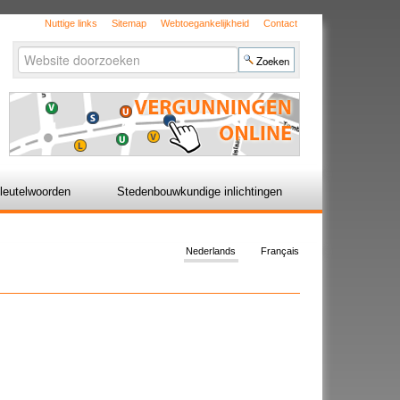
Nuttige links
Sitemap
Webtoegankelijkheid
Contact
Zoek
Geavanceerd
zoeken...
leutelwoorden
Stedenbouwkundige inlichtingen
Nederlands
Français