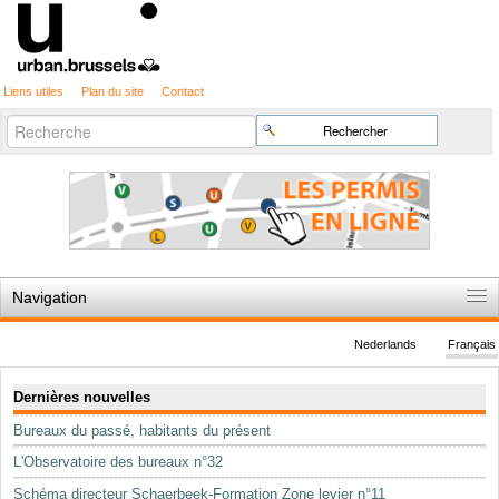
Liens utiles
Plan du site
Contact
Recherche
Chercher par
avancée…
Navigation
Accueil
Nederlands
Français
Règles du jeu
Navigation
Dernières nouvelles
Permis d'urbanisme
Bureaux du passé, habitants du présent
Cartographie
L'Observatoire des bureaux n°32
Etudes et publications
Schéma directeur Schaerbeek-Formation Zone levier n°11