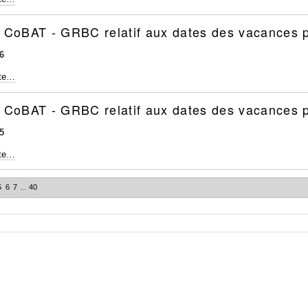
é CoBAT - GRBC relatif aux dates des vacances p
6
ite…
é CoBAT - GRBC relatif aux dates des vacances p
5
ite…
5
6
7
...
40