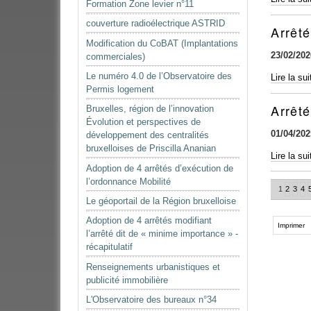
Formation Zone levier n°11
relative
couverture radioélectrique ASTRID
au
Arrêt
jugement
Modification du CoBAT (Implantations
«
23/02/202
commerciales)
We
Le numéro 4.0 de l’Observatoire des
Arrêté
Lire la su
Are
Permis logement
CoBAT
Nature
-
»
Arrêt
Bruxelles, région de l’innovation
GRBC
-
Évolution et perspectives de
relatif
01/04/202
développement des centralités
aux
bruxelloises de Priscilla Ananian
Arrêté
Lire la su
dates
CoBAT
Adoption de 4 arrêtés d’exécution de
des
-
l’ordonnance Mobilité
vacances
1
2
3
4
GRBC
pour
Le géoportail de la Région bruxelloise
relatif
l’année
Actions
Adoption de 4 arrêtés modifiant
aux
scolaire
sur
Imprimer
l’arrêté dit de « minime importance » -
dates
2025-
le
récapitulatif
des
2026
document
vacances
-
Renseignements urbanistiques et
pour
publicité immobilière
l’année
L'Observatoire des bureaux n°34
scolaire