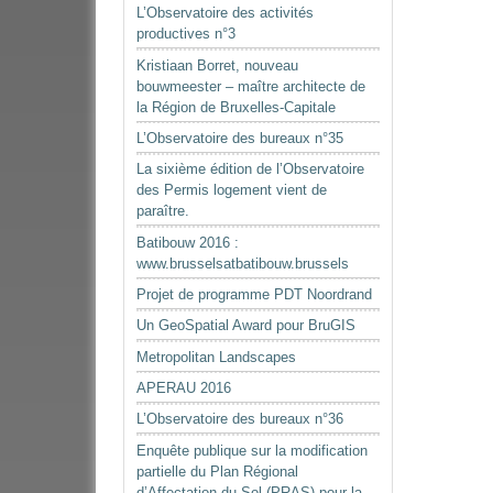
2024-
L’Observatoire des activités
2025
productives n°3
-
Kristiaan Borret, nouveau
bouwmeester – maître architecte de
la Région de Bruxelles-Capitale
L’Observatoire des bureaux n°35
La sixième édition de l’Observatoire
des Permis logement vient de
paraître.
Batibouw 2016 :
www.brusselsatbatibouw.brussels
Projet de programme PDT Noordrand
Un GeoSpatial Award pour BruGIS
Metropolitan Landscapes
APERAU 2016
L’Observatoire des bureaux n°36
Enquête publique sur la modification
partielle du Plan Régional
d’Affectation du Sol (PRAS) pour la