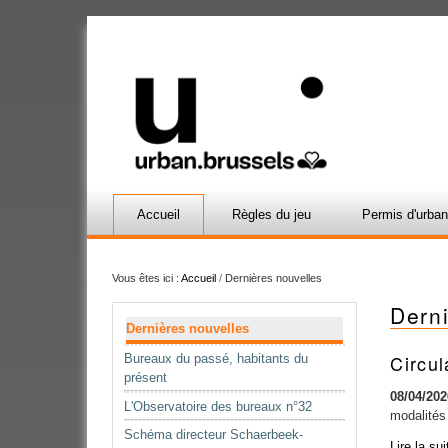
Accueil
Règles du jeu
Permis d'urba
Vous êtes ici :
Accueil
/
Dernières nouvelles
Dern
Navigation
Dernières nouvelles
Circul
Bureaux du passé, habitants du
présent
08/04/202
L'Observatoire des bureaux n°32
modalités
Schéma directeur Schaerbeek-
Circulaire
Lire la su