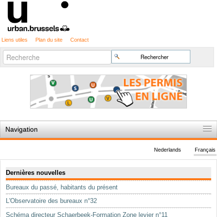
Liens utiles
Plan du site
Contact
Recherche
Chercher par
avancée…
Navigation
Accueil
Nederlands
Français
Règles du jeu
Navigation
Dernières nouvelles
Permis d'urbanisme
Bureaux du passé, habitants du présent
Cartographie
L'Observatoire des bureaux n°32
Etudes et publications
Schéma directeur Schaerbeek-Formation Zone levier n°11