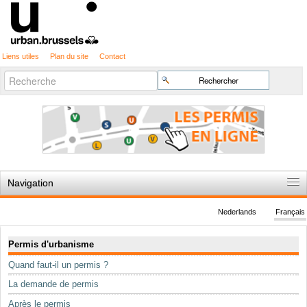
Liens utiles
Plan du site
Contact
Recherche
Chercher par
avancée…
Navigation
Accueil
Nederlands
Français
Règles du jeu
Navigation
Permis d'urbanisme
Permis d'urbanisme
Quand faut-il un permis ?
Cartographie
La demande de permis
Etudes et publications
Après le permis