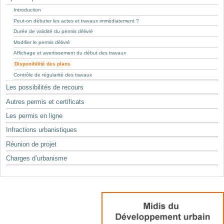
Mots-clés
Introduction
Renseignements urbanistiques
Peut-on débuter les actes et travaux immédiatement ?
Durée de validité du permis délivré
Modifier le permis délivré
Affichage et avertissement du début des travaux
Disponibilité des plans
Contrôle de régularité des travaux
Les possibilités de recours
Autres permis et certificats
Les permis en ligne
Infractions urbanistiques
Réunion de projet
Charges d’urbanisme