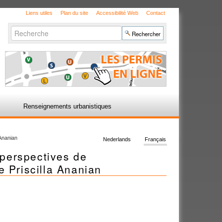
Liens utiles
Plan du site
Accessibilité Web
Contact
Chercher par
Recherche
avancée…
Renseignements urbanistiques
 Ananian
Nederlands
Français
 perspectives de
e Priscilla Ananian