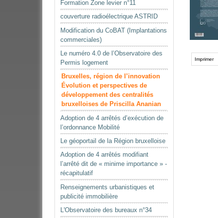
Formation Zone levier n°11
couverture radioélectrique ASTRID
Modification du CoBAT (Implantations
commerciales)
Le numéro 4.0 de l’Observatoire des
Imprimer
Permis logement
Bruxelles, région de l’innovation
Évolution et perspectives de
développement des centralités
bruxelloises de Priscilla Ananian
Adoption de 4 arrêtés d’exécution de
l’ordonnance Mobilité
Le géoportail de la Région bruxelloise
Adoption de 4 arrêtés modifiant
l’arrêté dit de « minime importance » -
récapitulatif
Renseignements urbanistiques et
publicité immobilière
L'Observatoire des bureaux n°34