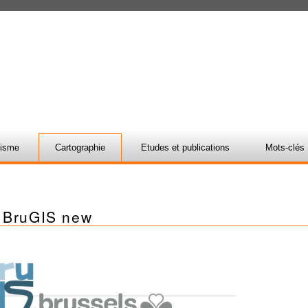
nisme
Cartographie
Etudes et publications
Mots-clés
 BruGIS new