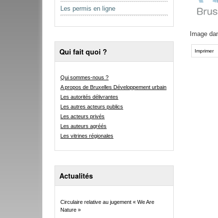
Les permis en ligne
Image dans
Actions
Qui fait quoi ?
sur
Imprimer
le
document
Qui sommes-nous ?
A propos de Bruxelles Développement urbain
Les autorités délivrantes
Les autres acteurs publics
Les acteurs privés
Les auteurs agréés
Les vitrines régionales
Actualités
Circulaire relative au jugement « We Are
Nature »