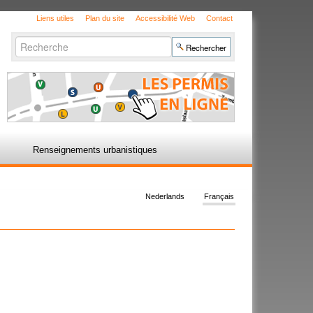
Liens utiles
Plan du site
Accessibilité Web
Contact
Chercher par
Recherche
avancée…
Renseignements urbanistiques
Nederlands
Français