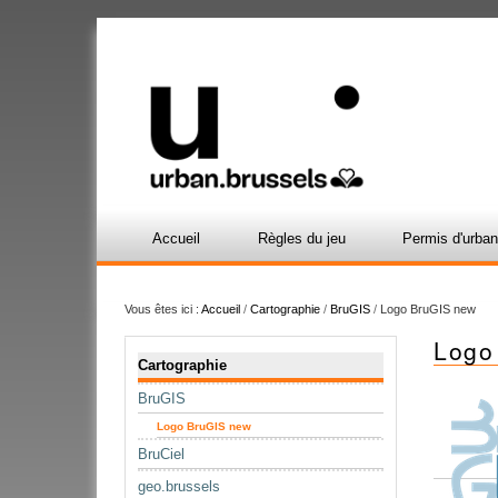
Accueil
Règles du jeu
Permis d'urba
Vous êtes ici :
Accueil
/
Cartographie
/
BruGIS
/
Logo BruGIS new
Logo
Navigation
Cartographie
BruGIS
Logo BruGIS new
BruCiel
geo.brussels