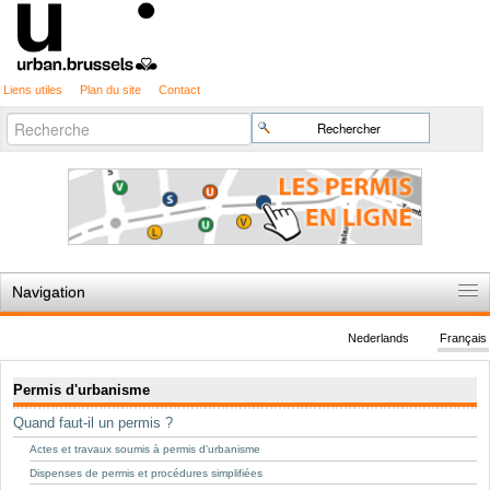
Liens utiles
Plan du site
Contact
Recherche
Chercher par
avancée…
Navigation
Accueil
Nederlands
Français
Règles du jeu
Navigation
Permis d'urbanisme
Permis d'urbanisme
Quand faut-il un permis ?
Cartographie
Actes et travaux soumis à permis d'urbanisme
Etudes et publications
Dispenses de permis et procédures simplifiées