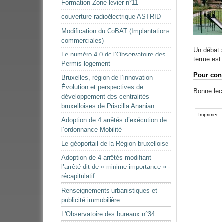
Formation Zone levier n°11
couverture radioélectrique ASTRID
Modification du CoBAT (Implantations
commerciales)
Un débat s
Le numéro 4.0 de l’Observatoire des
terme est 
Permis logement
Pour cons
Bruxelles, région de l’innovation
Évolution et perspectives de
Bonne lec
développement des centralités
Actions
bruxelloises de Priscilla Ananian
sur
Imprimer
Adoption de 4 arrêtés d’exécution de
le
l’ordonnance Mobilité
document
Le géoportail de la Région bruxelloise
Adoption de 4 arrêtés modifiant
l’arrêté dit de « minime importance » -
récapitulatif
Renseignements urbanistiques et
publicité immobilière
L'Observatoire des bureaux n°34