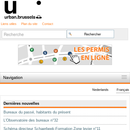
Liens utiles
Plan du site
Contact
Recherche
Chercher par
avancée…
Navigation
Accueil
Nederlands
Français
Règles du jeu
Navigation
Dernières nouvelles
Permis d'urbanisme
Bureaux du passé, habitants du présent
Cartographie
L'Observatoire des bureaux n°32
Etudes et publications
Schéma directeur Schaerbeek-Formation Zone levier n°11