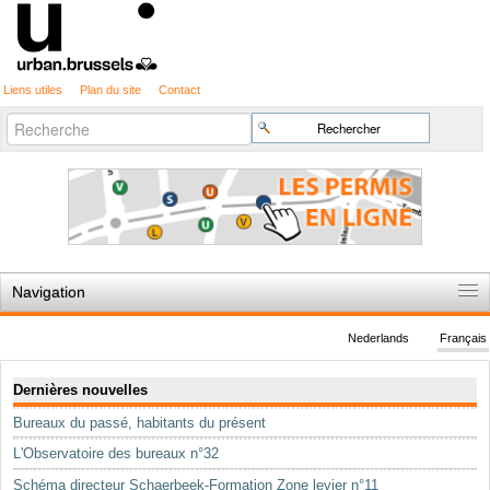
Liens utiles
Plan du site
Contact
Recherche
Chercher par
avancée…
Navigation
Accueil
Nederlands
Français
Règles du jeu
Navigation
Dernières nouvelles
Permis d'urbanisme
Bureaux du passé, habitants du présent
Cartographie
L'Observatoire des bureaux n°32
Etudes et publications
Schéma directeur Schaerbeek-Formation Zone levier n°11