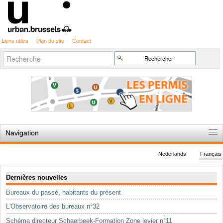
Liens utiles
Plan du site
Contact
Recherche
Chercher par
avancée…
Navigation
Accueil
Nederlands
Français
Règles du jeu
Navigation
Dernières nouvelles
Permis d'urbanisme
Bureaux du passé, habitants du présent
Cartographie
L'Observatoire des bureaux n°32
Etudes et publications
Schéma directeur Schaerbeek-Formation Zone levier n°11