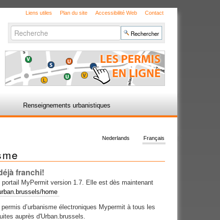
Liens utiles
Plan du site
Accessibilité Web
Contact
Chercher par
Recherche
avancée…
Renseignements urbanistiques
Nederlands
Français
isme
éjà franchi!
u portail MyPermit version 1.7. Elle est dès maintenant
.urban.brussels/home
 permis d’urbanisme électroniques Mypermit à tous les
uites auprès d'Urban.brussels.