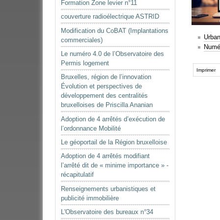
Formation Zone levier n°11
couverture radioélectrique ASTRID
Modification du CoBAT (Implantations
Urban
commerciales)
Numér
Le numéro 4.0 de l’Observatoire des
Actions
Permis logement
sur
Imprimer
Bruxelles, région de l’innovation
le
Évolution et perspectives de
document
développement des centralités
bruxelloises de Priscilla Ananian
Adoption de 4 arrêtés d’exécution de
l’ordonnance Mobilité
Le géoportail de la Région bruxelloise
Adoption de 4 arrêtés modifiant
l’arrêté dit de « minime importance » -
récapitulatif
Renseignements urbanistiques et
publicité immobilière
L'Observatoire des bureaux n°34