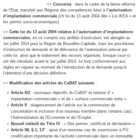
=>
Concerne
: dans le cadre de la 6ème réforme
de l’Etat, transfert aux Régions des compétences liées à
l’autorisation
d’implantation commerciale
(cfr loi du 13 août 2004 dite « Loi IKEA » et
les permis socio-économiques).
=>
Cette loi du 13 août 2004 relative à l’autorisation d’implantations
commerciales
, en ce compris ses arrêtés d’exécution, est abrogée au
1er juillet 2014 pour la Région de Bruxelles-Capitale, mais les procédures
d’instruction de demande et de délivrance de l’autorisation prévue par
cette loi, ainsi que le traitement des recours organisés, lorsque ceux-ci
ont été introduits avant le 1er juillet 2014, se font conformément aux
règles en vigueur au moment de l’introduction de la demande jusqu’à
l’obtention d’une décision définitive.
=>
Modification des articles du CoBAT suivants
:
Article 4/2
: nouveaux objectifs du CoBAT et notions d’ «
implantation commerciale » et de « surface commerciale nette ».
Article 9
: réagencement de l’article sur la commission de
concertation et inclusion d’un nouveau membre (dans certains cas) :
l’Administration de l’Economie et de l’Emploi.
Nouvel intitulé du Titre IV
: « Des permis, certificat et déclaration ».
Article 98, § 1, 13°
: ajout d’un nouveau cas de soumission à PU :
modification importante de l’activité commerciale dans un immeuble