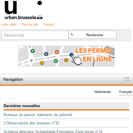
Liens utiles
Plan du site
Contact
Recherche
Chercher par
avancée…
Navigation
Accueil
Nederlands
Français
Règles du jeu
Navigation
Dernières nouvelles
Permis d'urbanisme
Bureaux du passé, habitants du présent
Cartographie
L'Observatoire des bureaux n°32
Etudes et publications
Schéma directeur Schaerbeek-Formation Zone levier n°11