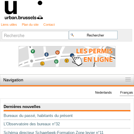
Liens utiles
Plan du site
Contact
Recherche
Chercher par
avancée…
Navigation
Accueil
Nederlands
Français
Règles du jeu
Navigation
Dernières nouvelles
Permis d'urbanisme
Bureaux du passé, habitants du présent
Cartographie
L'Observatoire des bureaux n°32
Etudes et publications
Schéma directeur Schaerbeek-Formation Zone levier n°11