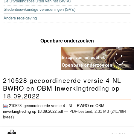
De uitvoeringsbesluiten van het BWRO
Sleutelwoorden
Stedenbouwkundige verordeningen (SV's)
Stedenbouwkundige inlichtingen
Andere regelgeving
Openbare onderzoeken
210528 gecoordineerde versie 4 NL
BWRO en OBM inwerkingtreding op
18.09.2022
210528_gecoordineerde versie 4 - NL - BWRO en OBM -
inwerkingtreding op 18.09.2022.pdf
— PDF-bestand, 2.31 MB (2417894
bytes)