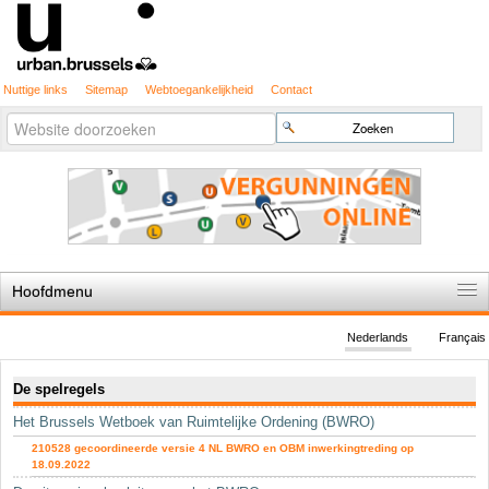
Nuttige links
Sitemap
Webtoegankelijkheid
Contact
Geavanceerd
Zoek
zoeken...
Hoofdmenu
Home
Nederlands
Français
De spelregels
Navigatie
De spelregels
Stedenbouwkundige vergunning
Het Brussels Wetboek van Ruimtelijke Ordening (BWRO)
Cartografie
210528 gecoordineerde versie 4 NL BWRO en OBM inwerkingtreding op
Studies en publicaties
18.09.2022