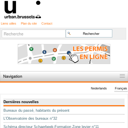
Liens utiles
Plan du site
Contact
Recherche
Chercher par
avancée…
Navigation
Accueil
Nederlands
Français
Règles du jeu
Navigation
Dernières nouvelles
Permis d'urbanisme
Bureaux du passé, habitants du présent
Cartographie
L'Observatoire des bureaux n°32
Etudes et publications
Schéma directeur Schaerbeek-Formation Zone levier n°11