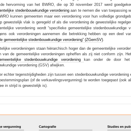
 de hervorming van het BWRO, die op 30 november 2017 werd goedgekeu
ntelijke stedenbouwkundige verordening
aan te nemen die van toepassing wa
WRO kunnen gemeenten maar een verordening voor hun volledige grondgebie
op gewestelijk vlak is geregeld of als die verordening de gewestelijke regelg
ntelijke verordening wordt “specifieke gemeentelijke stedenbouwkundig
gens ook verordeningen aannemen die betrekking hebben op een deel van
le gemeentelijke stedenbouwkundige verordening” (ZGemSV)
.
elijke verordeningen staan hiërarchisch hoger dan de gemeentelijke verorden
n van de gemeentelijke verordeningen opheffen als zij niet conform zijn. He
emeentelijke stedenbouwkundige verordening
kan onder de door het
wkundige verordening (GSV) afwijken.
r echter tegenstrijdigheden zijn tussen een stedenbouwkundige verordening
 bestemmingsplan (of de verkavelingsvergunning) te worden toegepast (ook a
e in strijd is gewestelijk is).
e vergunning
Cartografie
Studies en publ