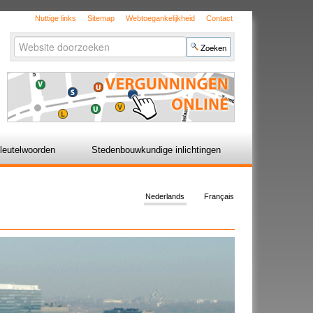
Nuttige links
Sitemap
Webtoegankelijkheid
Contact
Zoek
Geavanceerd
zoeken...
leutelwoorden
Stedenbouwkundige inlichtingen
Nederlands
Français