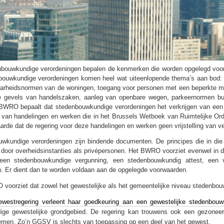
bouwkundige verordeningen bepalen de kenmerken die worden opgelegd voo
bouwkundige verordeningen komen heel wat uiteenlopende thema’s aan bod: l
rheidsnormen van de woningen, toegang voor personen met een beperkte mob
 gevels van handelszaken, aanleg van openbare wegen, parkeernormen bui
BWRO bepaalt dat stedenbouwkundige verordeningen het verkrijgen van ee
g van handelingen en werken die in het Brussels Wetboek van Ruimtelijke Orde
arde dat de regering voor deze handelingen en werken geen vrijstelling van ve
wkundige verordeningen zijn bindende documenten. De principes die in di
 door overheidsinstanties als privépersonen. Het BWRO voorziet evenwel in de
een stedenbouwkundige vergunning, een stedenbouwkundig attest, een ve
. Er dient dan te worden voldaan aan de opgelegde voorwaarden.
voorziet dat zowel het gewestelijke als het gemeentelijke niveau stedenbou
westregering verleent haar goedkeuring aan een gewestelijke stedenbou
dige gewestelijke grondgebied. De regering kan trouwens ook een gezonee
men. Zo’n GGSV is slechts van toepassing op een deel van het gewest.