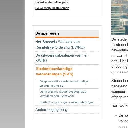
De erkende ontwerpers
Gewestelijk uitstalramen
Navigatie
De spelregels
De steden
Het Brussels Wetboek van
In steden
Ruimtelijke Ordening (BWRO)
bewoonbaa
De uitvoeringsbesluiten van het
en aan de
BWRO
enz. Het 
uitvoerin
Stedenbouwkundige
op voorwa
verordeningen (SV's)
Stedenbou
De gewestelijke stedenbouwkundige
verordening (GSV)
nageleefd
wanneer 
Gemeentelijke stedenbouwkundige
verordeningen (GemSV’s)
afgegeven
Stedenbouwkundige zoneverordeningen
Het BWRO 
Andere regelgeving
De ge
volle
aanne