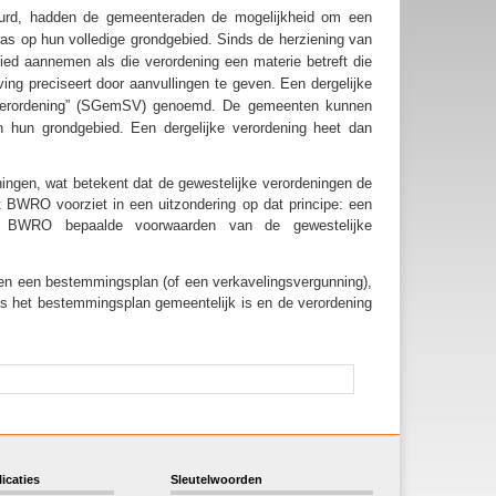
rd, hadden de gemeenteraden de mogelijkheid om een
s op hun volledige grondgebied. Sinds de herziening van
d aannemen als die verordening een materie betreft die
eving preciseert door aanvullingen te geven. Een dergelijke
e verordening” (SGemSV) genoemd. De gemeenten kunnen
 hun grondgebied. Een dergelijke verordening heet dan
ingen, wat betekent dat de gewestelijke verordeningen de
t BWRO voorziet in een uitzondering op dat principe: een
 BWRO bepaalde voorwaarden van de gewestelijke
 en een bestemmingsplan (of een verkavelingsvergunning),
ls het bestemmingsplan gemeentelijk is en de verordening
icaties
Sleutelwoorden