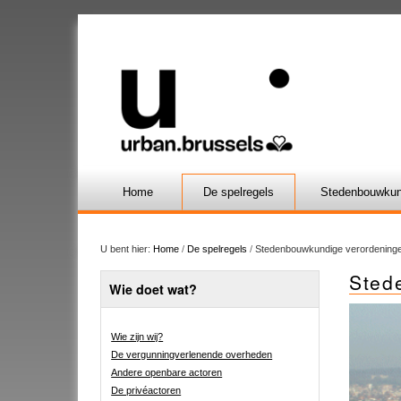
Home
De spelregels
Stedenbouwkun
U bent hier:
Home
/
De spelregels
/
Stedenbouwkundige verordeninge
Sted
Wie doet wat?
Wie zijn wij?
De vergunningverlenende overheden
Andere openbare actoren
De privéactoren