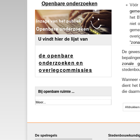
Openbare onderzoeken
Vóór
gemee
het B
niet 
gemee
overi
U vindt hier de lijst van
“zona
De gewest
de openbare
bepalinge
onderzoeken en
zonale g
overlegcommissies
stedenbou
Wanneer e
dient het
Bij openbare ruimte ...
die daarme
Document
Bij
Meer...
acties
openbare
Afdrukken
ruimte
...
-
De spelregels
Stedenbouwkundig