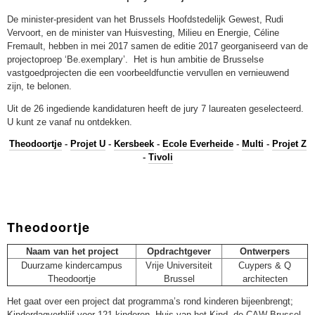
De minister-president van het Brussels Hoofdstedelijk Gewest, Rudi
Vervoort, en de minister van Huisvesting, Milieu en Energie, Céline
Fremault, hebben in mei 2017 samen de editie 2017 georganiseerd van de
projectoproep ‘Be.exemplary’. Het is hun ambitie de Brusselse
vastgoedprojecten die een voorbeeldfunctie vervullen en vernieuwend
zijn, te belonen.
Uit de 26 ingediende kandidaturen heeft de jury 7 laureaten geselecteerd.
U kunt ze vanaf nu ontdekken.
Theodoortje
-
Projet U
-
Kersbeek
-
Ecole Everheide
-
Multi
-
Projet Z
-
Tivoli
Theodoortje
Naam van het project
Opdrachtgever
Ontwerpers
Duurzame kindercampus
Vrije Universiteit
Cuypers & Q
Theodoortje
Brussel
architecten
Het gaat over een project dat programma’s rond kinderen bijeenbrengt;
Kinderdagverblijf voor 121 kinderen, Huis van het Kind, de CAW Brussel,