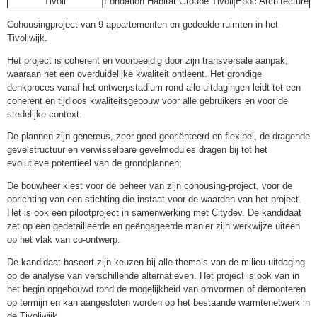
Tivoli
Fondation Habitat Groupé Tivoli
Epoc Architecture
Cohousingproject van 9 appartementen en gedeelde ruimten in het
Tivoliwijk.
Het project is coherent en voorbeeldig door zijn transversale aanpak,
waaraan het een overduidelijke kwaliteit ontleent. Het grondige
denkproces vanaf het ontwerpstadium rond alle uitdagingen leidt tot een
coherent en tijdloos kwaliteitsgebouw voor alle gebruikers en voor de
stedelijke context.
De plannen zijn genereus, zeer goed georiënteerd en flexibel, de dragende
gevelstructuur en verwisselbare gevelmodules dragen bij tot het
evolutieve potentieel van de grondplannen;
De bouwheer kiest voor de beheer van zijn cohousing-project, voor de
oprichting van een stichting die instaat voor de waarden van het project.
Het is ook een pilootproject in samenwerking met Citydev. De kandidaat
zet op een gedetailleerde en geëngageerde manier zijn werkwijze uiteen
op het vlak van co-ontwerp.
De kandidaat baseert zijn keuzen bij alle thema’s van de milieu-uitdaging
op de analyse van verschillende alternatieven. Het project is ook van in
het begin opgebouwd rond de mogelijkheid van omvormen of demonteren
op termijn en kan aangesloten worden op het bestaande warmtenetwerk in
de Tivoliwijk.