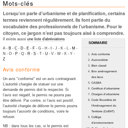
Mots-clés
Mots-clés
Renseignements urbanistiques
Lorsqu’on parle d’urbanisme et de planification, certains
termes reviennent régulièrement. Ils font partie du
vocabulaire des professionnels de l’urbanisme. Pour le
citoyen, ce jargon n’est pas toujours aisé à comprendre.
Il existe aussi
une liste d'abréviations
SOMMAIRE
A -
B
-
C
-
D
-
E
-
F
- G - H -
I
- J - K - L -
M
-
N - O -
P
- Q -
R
-
S
- T -
U
- V - W - X - Y -
Avis conforme
Z
Axonométrie
Bien classé
Avis conforme
Bon aménagement
des lieux
Un avis "conforme" est un avis contraignant.
CASBA
L’autorité chargée de statuer sur une
Certificat d'urbanisme
demande de permis doit le respecter. Si
Charges d'urbanisme
l’avis est négatif, le permis ne pourra pas
Code Bruxellois de
être délivré. Par contre, si l’avis est positif,
l’autorité chargée de délivrer le permis pourra
l'Aménagement du
toujours l’assortir de conditions, voire le
Territoire (CoBAT)
refuser.
Collège
d'environnement
NB : dans tous les cas, si le permis est