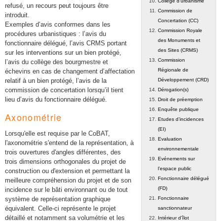
Collège d'urbanisme
refusé, un recours peut toujours être
Commission de
introduit.
Concertation (CC)
Exemples d’avis conformes dans les
Commission Royale
procédures urbanistiques : l’avis du
des Monuments et
fonctionnaire délégué, l’avis CRMS portant
des Sites (CRMS)
sur les interventions sur un bien protégé,
Commission
l’avis du collège des bourgmestre et
Régionale de
échevins en cas de changement d’affectation
relatif à un bien protégé, l’avis de la
Développement (CRD)
commission de concertation lorsqu’il tient
Dérogation(s)
lieu d’avis du fonctionnaire délégué.
Droit de préemption
Enquête publique
Axonométrie
Etudes d’incidences
(EI)
Lorsqu'elle est requise par le CoBAT,
Evaluation
l'axonométrie s'entend de la représentation, à
environnementale
trois ouvertures d'angles différentes, des
Evénements sur
trois dimensions orthogonales du projet de
l’espace public
construction ou d'extension et permettant la
Fonctionnaire délégué
meilleure compréhension du projet et de son
(FD)
incidence sur le bâti environnant ou de tout
système de représentation graphique
Fonctionnaire
équivalent. Celle-ci représente le projet
sanctionnateur
détaillé et notamment sa volumétrie et les
Intérieur d’îlot