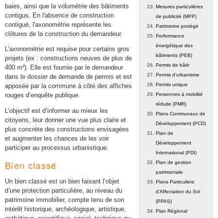
baies, ainsi que la volumétrie des bâtiments
Mesures particulières
contigus. En l'absence de construction
de publicité (MPP)
contiguë, l'axonométrie représente les
Patrimoine protégé
clôtures de la construction du demandeur.
Performance
énergétique des
L’axonométrie est requise pour certains gros
bâtiments (PEB)
projets (ex : constructions neuves de plus de
Permis de bâtir
400 m²). Elle est fournie par le demandeur
Permis d’urbanisme
dans le dossier de demande de permis et est
Permis unique
apposée par la commune à côté des affiches
Personnes à mobilité
rouges d’enquête publique.
réduite (PMR)
L’objectif est d’informer au mieux les
Plans Communaux de
citoyens, leur donner une vue plus claire et
Développement (PCD)
plus concrète des constructions envisagées
Plan de
et augmenter les chances de les voir
Développement
participer au processus urbanistique.
International (PDI)
Bien classé
Plan de gestion
patrimoniale
Un bien classé est un bien faisant l’objet
Plans Particuliers
d’une protection particulière, au niveau du
d’Affectation du Sol
patrimoine immobilier, compte tenu de son
(PPAS)
intérêt historique, archéologique, artistique,
Plan Régional