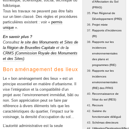
esthétique, scientifique, social, technique ou
d’Affectation du Sol
folklorique.
(PRAS)
Tous les travaux ne peuvent pas être faits
Plan Régional de
sur un bien classé. Des règles et procédures
Développement (PRD)
particulières existent : voir «
permis
Projet mixte
unique
».
Rapports d’incidences
En savoir plus ?
(RI)
Consultez
le site des Monuments et Sites de
Rapports sur les
la Région de Bruxelles-Capitale
et de
la
incidences
CRMS (Commission Royale des Monuments
environnementales
et des Sites)
.
des plans et
programmes (RIE)
Bon aménagement des lieux
Rapports sur les
incidences
Le « bon aménagement des lieux » est un
environnementales
principe essentiel en matière d’urbanisme. Il
(RIE) des PPAS
vise l’intégration et la compatibilité d’un
Reconnaissance de
projet avec l’environnement immédiat, bâti ou
l'état du sol (RES)
non. Son appréciation peut se faire par
référence à divers éléments tels que les
Recours
caractéristiques du quartier, l’impact sur le
Saisine du
voisinage, la densité d’occupation du sol…
fonctionnaire délégué
Schémas directeurs
L’autorité administrative est la seule
Utilisation/Destination/Affec