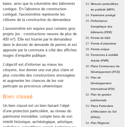
baies, ainsi que la volumétrie des bâtiments
Mesures particulières
contigus. En l'absence de construction
de publicité (MPP)
contiguë, l'axonométrie représente les
Patrimoine protégé
clôtures de la construction du demandeur.
Performance
énergétique des
L’axonométrie est requise pour certains gros
bâtiments (PEB)
projets (ex : constructions neuves de plus de
Permis de bâtir
400 m²). Elle est fournie par le demandeur
Permis d’urbanisme
dans le dossier de demande de permis et est
Permis unique
apposée par la commune à côté des affiches
Personnes à mobilité
rouges d’enquête publique.
réduite (PMR)
L’objectif est d’informer au mieux les
Plans Communaux de
citoyens, leur donner une vue plus claire et
Développement (PCD)
plus concrète des constructions envisagées
Plan de
et augmenter les chances de les voir
Développement
participer au processus urbanistique.
International (PDI)
Bien classé
Plan de gestion
patrimoniale
Un bien classé est un bien faisant l’objet
Plans Particuliers
d’une protection particulière, au niveau du
d’Affectation du Sol
patrimoine immobilier, compte tenu de son
(PPAS)
intérêt historique, archéologique, artistique,
Plan Régional