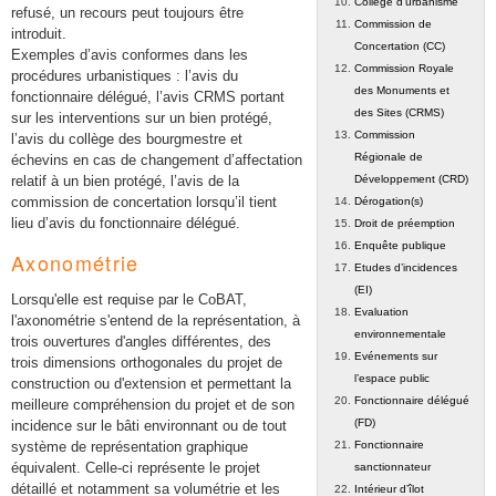
Collège d'urbanisme
refusé, un recours peut toujours être
Commission de
introduit.
Concertation (CC)
Exemples d’avis conformes dans les
Commission Royale
procédures urbanistiques : l’avis du
des Monuments et
fonctionnaire délégué, l’avis CRMS portant
des Sites (CRMS)
sur les interventions sur un bien protégé,
Commission
l’avis du collège des bourgmestre et
Régionale de
échevins en cas de changement d’affectation
relatif à un bien protégé, l’avis de la
Développement (CRD)
commission de concertation lorsqu’il tient
Dérogation(s)
lieu d’avis du fonctionnaire délégué.
Droit de préemption
Enquête publique
Axonométrie
Etudes d’incidences
(EI)
Lorsqu'elle est requise par le CoBAT,
Evaluation
l'axonométrie s'entend de la représentation, à
environnementale
trois ouvertures d'angles différentes, des
Evénements sur
trois dimensions orthogonales du projet de
l’espace public
construction ou d'extension et permettant la
Fonctionnaire délégué
meilleure compréhension du projet et de son
(FD)
incidence sur le bâti environnant ou de tout
système de représentation graphique
Fonctionnaire
équivalent. Celle-ci représente le projet
sanctionnateur
détaillé et notamment sa volumétrie et les
Intérieur d’îlot