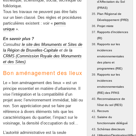
esthétique, scientifique, social, technique ou
d’Affectation du Sol
folklorique.
(PRAS)
Tous les travaux ne peuvent pas être faits
Plan Régional de
sur un bien classé. Des règles et procédures
Développement (PRD)
particulières existent : voir «
permis
Projet mixte
unique
».
Rapports d’incidences
En savoir plus ?
(RI)
Consultez
le site des Monuments et Sites de
Rapports sur les
la Région de Bruxelles-Capitale
et de
la
incidences
CRMS (Commission Royale des Monuments
environnementales
et des Sites)
.
des plans et
programmes (RIE)
Bon aménagement des lieux
Rapports sur les
incidences
Le « bon aménagement des lieux » est un
environnementales
principe essentiel en matière d’urbanisme. Il
(RIE) des PPAS
vise l’intégration et la compatibilité d’un
Reconnaissance de
projet avec l’environnement immédiat, bâti ou
l'état du sol (RES)
non. Son appréciation peut se faire par
référence à divers éléments tels que les
Recours
caractéristiques du quartier, l’impact sur le
Saisine du
voisinage, la densité d’occupation du sol…
fonctionnaire délégué
Schémas directeurs
L’autorité administrative est la seule
Utilisation/Destination/Affec