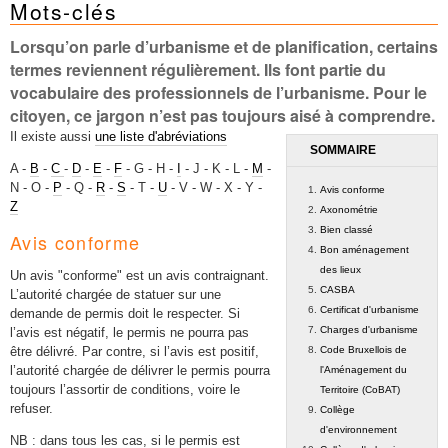
Mots-clés
Mots-clés
Renseignements urbanistiques
Lorsqu’on parle d’urbanisme et de planification, certains
termes reviennent régulièrement. Ils font partie du
vocabulaire des professionnels de l’urbanisme. Pour le
citoyen, ce jargon n’est pas toujours aisé à comprendre.
Il existe aussi
une liste d'abréviations
SOMMAIRE
A -
B
-
C
-
D
-
E
-
F
- G - H -
I
- J - K - L -
M
-
N - O -
P
- Q -
R
-
S
- T -
U
- V - W - X - Y -
Avis conforme
Z
Axonométrie
Bien classé
Avis conforme
Bon aménagement
des lieux
Un avis "conforme" est un avis contraignant.
CASBA
L’autorité chargée de statuer sur une
Certificat d'urbanisme
demande de permis doit le respecter. Si
Charges d'urbanisme
l’avis est négatif, le permis ne pourra pas
Code Bruxellois de
être délivré. Par contre, si l’avis est positif,
l’autorité chargée de délivrer le permis pourra
l'Aménagement du
toujours l’assortir de conditions, voire le
Territoire (CoBAT)
refuser.
Collège
d'environnement
NB : dans tous les cas, si le permis est