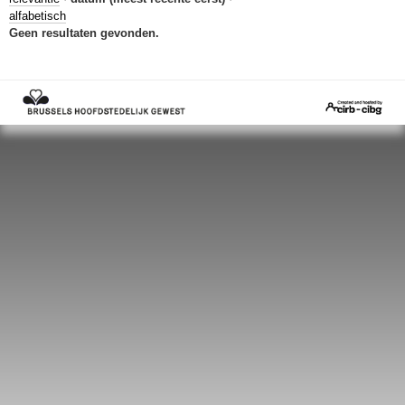
Sleutelwoorden
alfabetisch
Geen resultaten gevonden.
Stedenbouwkundige inlichtingen