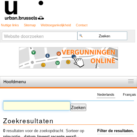
Nuttige links
Sitemap
Webtoegankelijkheid
Contact
Geavanceerd
Zoek
zoeken...
Hoofdmenu
Home
Nederlands
Français
De spelregels
Stedenbouwkundige vergunning
Zoekresultaten
Cartografie
Studies en publicaties
0
resultaten voor de zoekopdracht.
Sorteer op
Filter de resultaten.
relevantie
·
datum (meest recente eerst)
·