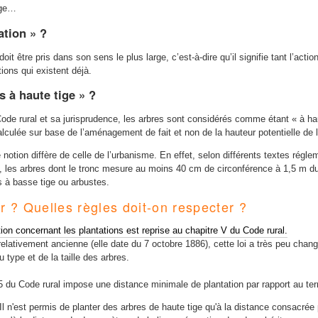
ige…
ation » ?
oit être pris dans son sens le plus large, c’est-à-dire qu’il signifie tant l’ac
tions qui existent déjà.
s à haute tige » ?
ode rural et sa jurisprudence, les arbres sont considérés comme étant « à hau
lculée sur base de l’aménagement de fait et non de la hauteur potentielle de 
 notion diffère de celle de l’urbanisme. En effet, selon différents textes ré
e, les arbres dont le tronc mesure au moins 40 cm de circonférence à 1,5 m du 
s à basse tige ou arbustes.
r ? Quelles règles doit-on respecter ?
tion concernant les plantations est reprise au chapitre V du Code rural.
elativement ancienne (elle date du 7 octobre 1886), cette loi a très peu chan
u type et de la taille des arbres.
35 du Code rural impose une distance minimale de plantation par rapport au terr
 Il n'est permis de planter des arbres de haute tige qu'à la distance consacré