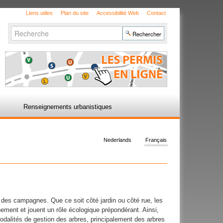
Liens utiles
Plan du site
Accessibilité Web
Contact
Chercher par
Recherche
avancée…
Renseignements urbanistiques
Nederlands
Français
t des campagnes. Que ce soit côté jardin ou côté rue, les
nnement et jouent un rôle écologique prépondérant. Ainsi,
 modalités de gestion des arbres, principalement des arbres