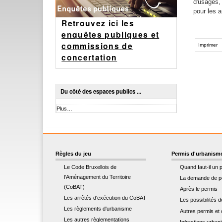
d'usages, 
pour les a
Retrouvez ici les
enquêtes publiques et
Actions
commissions de
sur
Imprimer
le
concertation
document
Du côté des espaces publics ...
Du
Plus…
côté
des
espaces
publics
...
Règles du jeu
Permis d'urbanism
-
Le Code Bruxellois de
Quand faut-il un 
l'Aménagement du Territoire
La demande de p
(CoBAT)
Après le permis
Les arrêtés d'exécution du CoBAT
Les possibilités 
Les règlements d'urbanisme
Autres permis et c
Les autres règlementations
Infractions urban