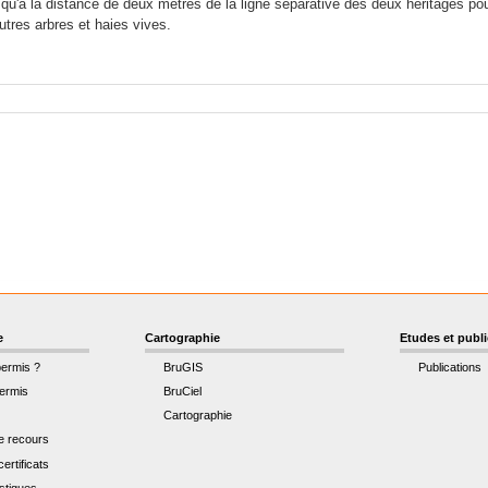
qu'à la distance de deux mètres de la ligne séparative des deux héritages pour
utres arbres et haies vives.
e
Cartographie
Etudes et publ
permis ?
BruGIS
Publications
ermis
BruCiel
Cartographie
de recours
ertificats
istiques