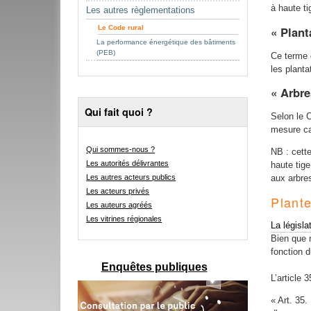
à haute t
Les autres règlementations
Le Code rural
« Plant
La performance énergétique des bâtiments
(PEB)
Ce terme d
les planta
« Arbre
Qui fait quoi ?
Selon le C
mesure ca
Qui sommes-nous ?
NB : cette
Les autorités délivrantes
haute tig
aux arbre
Les autres acteurs publics
Les acteurs privés
Plante
Les auteurs agréés
Les vitrines régionales
La législa
Bien que r
fonction d
Enquêtes publiques
L’article 
« Art. 35.