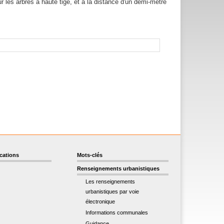
 les arbres à haute tige, et à la distance d'un demi-mètre
ications
Mots-clés
Renseignements urbanistiques
Les renseignements
urbanistiques par voie
électronique
Informations communales
Guidance