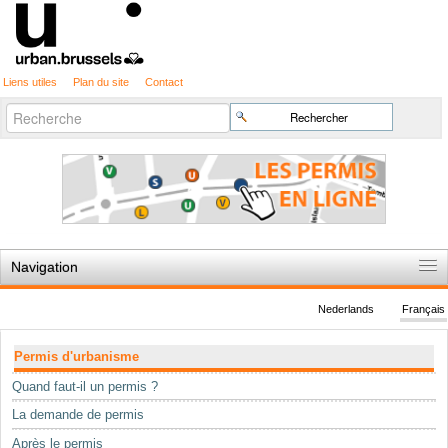
Liens utiles
Plan du site
Contact
Recherche
Chercher par
avancée…
Navigation
Accueil
Nederlands
Français
Règles du jeu
Navigation
Permis d'urbanisme
Permis d'urbanisme
Quand faut-il un permis ?
Cartographie
La demande de permis
Etudes et publications
Après le permis