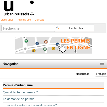
Liens utiles
Plan du site
Contact
Recherche
Chercher par
avancée…
Navigation
Accueil
Nederlands
Français
Règles du jeu
Navigation
Permis d'urbanisme
Permis d'urbanisme
Quand faut-il un permis ?
Cartographie
La demande de permis
Etudes et publications
Qui peut introduire une demande de permis ?