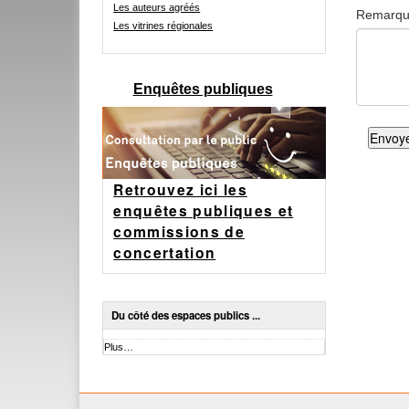
Les auteurs agréés
Remarq
Les vitrines régionales
Enquêtes publiques
Retrouvez ici les
enquêtes publiques et
commissions de
concertation
Du côté des espaces publics ...
Du
Plus…
côté
des
espaces
publics