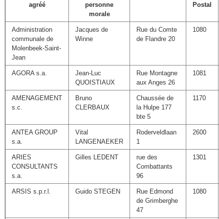
agréé
personne
Postal
morale
Administration
Jacques de
Rue du Comte
1080
communale de
Winne
de Flandre 20
Molenbeek-Saint-
Jean
AGORA s.a.
Jean-Luc
Rue Montagne
1081
QUOISTIAUX
aux Anges 26
AMENAGEMENT
Bruno
Chaussée de
1170
s.c.
CLERBAUX
la Hulpe 177
bte 5
ANTEA GROUP
Vital
Roderveldlaan
2600
s.a.
LANGENAEKER
1
ARIES
Gilles LEDENT
rue des
1301
CONSULTANTS
Combattants
s.a.
96
ARSIS s.p.r.l.
Guido STEGEN
Rue Edmond
1080
de Grimberghe
47