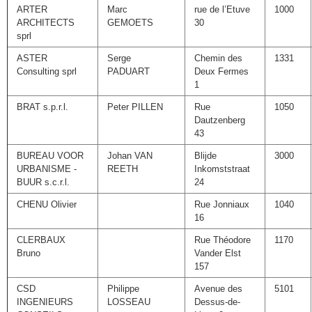
ARTER
Marc
rue de l’Etuve
1000
ARCHITECTS
GEMOETS
30
sprl
ASTER
Serge
Chemin des
1331
Consulting sprl
PADUART
Deux Fermes
1
BRAT s.p.r.l.
Peter PILLEN
Rue
1050
Dautzenberg
43
BUREAU VOOR
Johan VAN
Blijde
3000
URBANISME -
REETH
Inkomststraat
BUUR s.c.r.l.
24
CHENU Olivier
Rue Jonniaux
1040
16
CLERBAUX
Rue Théodore
1170
Bruno
Vander Elst
157
CSD
Philippe
Avenue des
5101
INGENIEURS
LOSSEAU
Dessus-de-