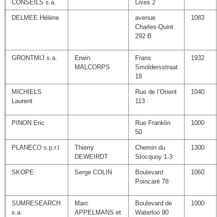
CONSEILS s.a.
Lives 2
DELMEE Hélène
avenue
1083
Charles-Quint
292 B
GRONTMIJ s.a.
Erwin
Frans
1932
MALCORPS
Smoldersstraat
18
MICHIELS
Rue de l’Orient
1040
Laurent
113
PINON Eric
Rue Franklin
1000
50
PLANECO s.p.r.l.
Thierry
Chemin du
1300
DEWEIRDT
Stocquoy 1-3
SKOPE
Serge COLIN
Boulevard
1060
Poincaré 78
SUMRESEARCH
Marc
Boulevard de
1000
s.a.
APPELMANS et
Waterloo 90