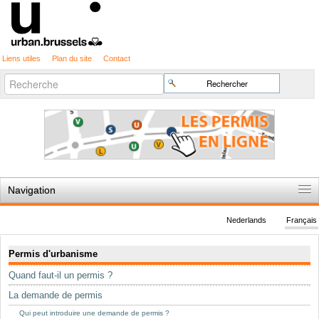
Liens utiles
Plan du site
Contact
Recherche
Chercher par
avancée…
Navigation
Accueil
Nederlands
Français
Règles du jeu
Navigation
Permis d'urbanisme
Permis d'urbanisme
Quand faut-il un permis ?
Cartographie
La demande de permis
Etudes et publications
Qui peut introduire une demande de permis ?