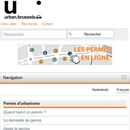
Liens utiles
Plan du site
Contact
Recherche
Chercher par
avancée…
Navigation
Accueil
Nederlands
Français
Règles du jeu
Navigation
Permis d'urbanisme
Permis d'urbanisme
Quand faut-il un permis ?
Cartographie
La demande de permis
Etudes et publications
Après le permis