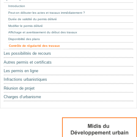
Mots-clés
Introduction
Renseignements urbanistiques
Peut-on débuter les actes et travaux immédiatement ?
Durée de validité du permis délivré
Modifier le permis délivré
Affichage et avertissement du début des travaux
Disponibilité des plans
Contrôle de régularité des travaux
Les possibilités de recours
Autres permis et certificats
Les permis en ligne
Infractions urbanistiques
Réunion de projet
Charges d’urbanisme